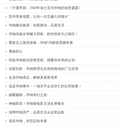
《卡通帝国：1940年迪士尼与华纳的创意盛宴》
苏州美食地图，让你一次尝遍人间烟火”
华纳建设集团：创新驱动，品质生活
华纳传媒女神魅力四射，粉丝纷纷为之疯狂！
重新定义视觉体验，华纳VR眼镜震撼来袭
勇敢的心
胡兹华纳新品惊艳亮相，颠覆你对美的认知
深度剖析：华纳斯理论在营销领域的广泛应用
走进华纳洒店，解锁美食新境界
温县华纳事件：一场关乎企业存亡的生死较量！
颠覆极限，华纳奇幻之旅
神秘阵容！华纳斯电影主演名单曝光
淄博华纳房产，品质生活从这里起航
泗县华纳，发型定制专家