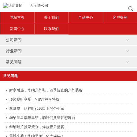
网站首页
关于我们
产品中心
客户案例
新闻中心
联系我们
公司新闻
行业新闻
常见问题
常见问题
耐寒耐热，华纳户外鞋，四季皆宜的户外装备
顶级视听享受，VIP厅尊享特权
李洪华：站在时代风口上的企业家
华纳童星阜阳集结，萌娃们共筑梦想舞台
华纳唱片独家策划，爆款音乐盛宴！
震撼来袭！华纳兄弟进化大揭秘！