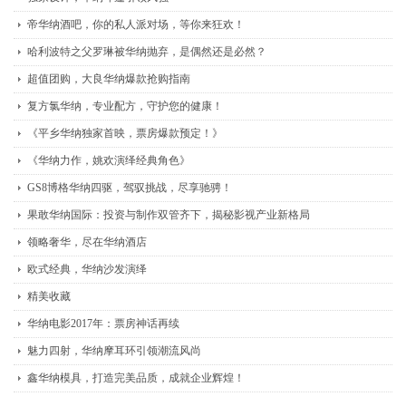
帝华纳酒吧，你的私人派对场，等你来狂欢！
哈利波特之父罗琳被华纳抛弃，是偶然还是必然？
超值团购，大良华纳爆款抢购指南
复方氯华纳，专业配方，守护您的健康！
《平乡华纳独家首映，票房爆款预定！》
《华纳力作，姚欢演绎经典角色》
GS8博格华纳四驱，驾驭挑战，尽享驰骋！
果敢华纳国际：投资与制作双管齐下，揭秘影视产业新格局
领略奢华，尽在华纳酒店
欧式经典，华纳沙发演绎
精美收藏
华纳电影2017年：票房神话再续
魅力四射，华纳摩耳环引领潮流风尚
鑫华纳模具，打造完美品质，成就企业辉煌！