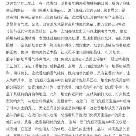
这片繁华的土地上，有一款香烟，以其奢华的外观和独特的口感，成为了品味
生活的象征——澳门免税万宝路gold。 澳门免税万宝路gold，顾名思义，是一
款在澳门免税店销售的万宝路高端产品。这款香烟以其独特的奢华金装设计，
尽显尊贵气质。金色，自古以来就是财富和地位的象征，而万宝路gold将这一
传统与现代审美完美结合，让每一支烟都散发出无与伦比的奢华气息。 烟盒
采用高端金属材质，表面经过精细的抛光处理，呈现出耀眼的光泽。在阳光的
照射下，金色的烟盒仿佛一颗璀璨的明珠，熠熠生辉。烟盒的边缘装饰着精致
的图案，仿佛一幅精美的艺术品，让人忍不住想要细细品味。 打开烟盒，一
股浓郁的烟草香气扑鼻而来。澳门免税万宝路gold选用上等烟叶，经过精湛的
工艺加工，保证了香烟的口感和品质。点燃一支，烟丝燃烧均匀，烟雾细腻柔
和，回味悠长。这款香烟的香气独特，既有烟草的醇厚，又有花香的清新，让
人陶醉其中。 澳门免税万宝路gold的包装设计也颇具匠心。烟盒内部采用独特
的分隔设计，使香烟整齐排列，便于携带。烟盒底部印有“澳门免税”字样，彰
显了其独特的身份和地位。此外，烟盒内还附赠一支精美的打火机，打火机造
型简约大气，与烟盒相得益彰，更显奢华。 在澳门，澳门免税万宝路gold成为
了时尚人士的宠儿。无论是商务洽谈还是休闲娱乐，这款香烟都成为了身份和
品味的象征。在澳门的街头巷尾，总能看到手握澳门免税万宝路gold的男士，
他们自信、从容，散发着独特的魅力。 当然，澳门免税万宝路gold不仅仅是一
款香烟，它更是一种生活方式的体现。在繁忙的生活中，品味一款高品质的香