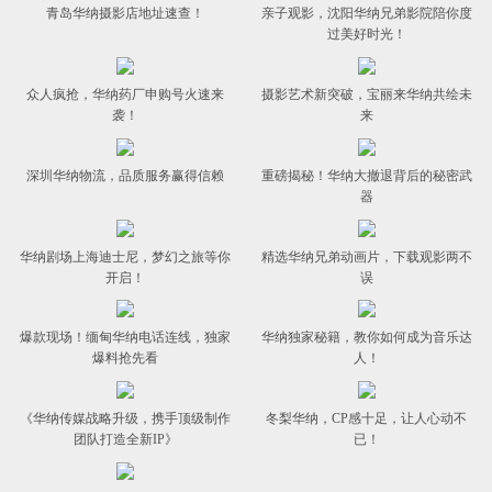
青岛华纳摄影店地址速查！
亲子观影，沈阳华纳兄弟影院陪你度
过美好时光！
众人疯抢，华纳药厂申购号火速来
摄影艺术新突破，宝丽来华纳共绘未
袭！
来
深圳华纳物流，品质服务赢得信赖
重磅揭秘！华纳大撤退背后的秘密武
器
华纳剧场上海迪士尼，梦幻之旅等你
精选华纳兄弟动画片，下载观影两不
开启！
误
爆款现场！缅甸华纳电话连线，独家
华纳独家秘籍，教你如何成为音乐达
爆料抢先看
人！
《华纳传媒战略升级，携手顶级制作
冬梨华纳，CP感十足，让人心动不
团队打造全新IP》
已！