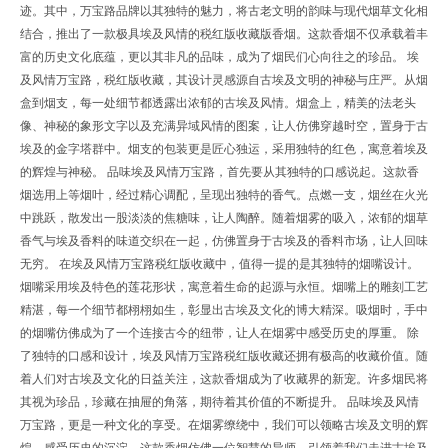
迹。其中，万宝路品牌以其独特的魅力，将古老文明的韵味与现代烟草文化相
结合，推出了一款极具埃及风情的税红版收藏版香烟。这款香烟不仅承载着丰
富的历史文化底蕴，更以其非凡的品味，成为了烟民们心向往之的珍品。 埃
及风情万宝路，税红版收藏，其设计灵感源自古埃及文明的神秘与庄严。从烟
盒到烟支，每一处细节都透露出浓郁的古埃及风情。烟盒上，精美的法老头
像、神秘的象形文字以及充满异域风情的图案，让人仿佛穿越时空，置身于古
埃及的金字塔群中。烟支的包装更是匠心独运，采用独特的红色，寓意着埃及
的辉煌与神秘。 品味埃及风情万宝路，首先要从其独特的口感说起。这款香
烟选用上等烟叶，经过精心调配，呈现出独特的香气。点燃一支，烟丝在火光
中跳跃，散发出一股淡淡的焦糖味，让人陶醉。随着烟雾的吸入，浓郁的烟草
香气与埃及香料的味道交织在一起，仿佛置身于古埃及的香料市场，让人回味
无穷。 在埃及风情万宝路税红版收藏中，值得一提的是其独特的烟嘴设计。
烟嘴采用埃及特色的莲花形状，寓意着生命的起源与永恒。烟嘴上的雕刻工艺
精湛，每一个细节都栩栩如生，彰显出古埃及文化的博大精深。吸烟时，手中
的烟嘴仿佛成为了一个连接古今的纽带，让人在烟雾中感受历史的厚重。 除
了独特的口感和设计，埃及风情万宝路税红版收藏还拥有极高的收藏价值。随
着人们对古埃及文化的日益关注，这款香烟成为了收藏界的新宠。许多烟民将
其视为珍品，珍藏在抽屉的角落，期待着其价值的不断提升。 品味埃及风情
万宝路，更是一种文化的享受。在烟雾缭绕中，我们可以领略古埃及文明的辉