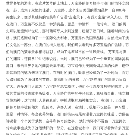
世界各地的游客。在这片繁华的土地上，万宝路的传奇故事与澳门的情怀交织
在一起，成为了永恒的佳话。 万宝路，这个来自美国的香烟品牌，自1883年
诞生以来，便以其独特的包装和广告语“走遍天下，有我万宝路”深入人心。而
在澳门，万宝路不仅仅是一种消费品，更是一种情怀，一段传奇。 澳门的历
史可以追溯到16世纪，那时葡萄牙人来到这里，建起了澳门城。随着时间的推
移，澳门逐渐成为了一个国际化大都市。万宝路作为国际品牌，自然成为了澳
门文化的一部分。在澳门的街头巷尾，我们可以看到许多万宝路的广告牌，它
们与澳门的繁华景象相得益彰，成为了这座城市的一道风景线。 万宝路与澳
门的渊源，还得从19世纪末说起。当时，澳门已经成为了一个重要的国际贸易
港口，来自世界各地的商贾云集于此。万宝路作为美国香烟品牌的代表，也带
着其独特的魅力来到了澳门。在当时的澳门，吸烟已经成为了一种时尚，而万
宝路则成为了吸烟者的首选。 随着时间的推移，万宝路在澳门的影响力日益
扩大。许多澳门人成为了万宝路的忠实粉丝，他们不仅喜爱其独特的味道，更
被其背后的传奇故事所吸引。万宝路广告中的牛仔形象，象征着自由、独立和
冒险精神，这与澳门人勇往直前、拼搏进取的精神相契合。 在澳门，万宝路
的传奇故事被传颂为一段传奇。许多人说，在澳门，吸烟不仅仅是一种习惯，
更是一种情怀。每当夜幕降临，澳门的街头巷尾弥漫着万宝路的味道，仿佛在
诉说着一个个关于梦想、奋斗和传奇的故事。 澳门情怀永不褪色，万宝路的
传奇故事也成为了这段情怀的一部分。在这座城市中，我们可以看到许多万宝