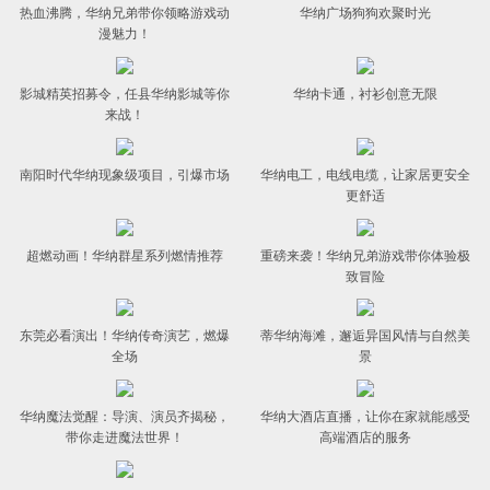
热血沸腾，华纳兄弟带你领略游戏动
华纳广场狗狗欢聚时光
漫魅力！
影城精英招募令，任县华纳影城等你
华纳卡通，衬衫创意无限
来战！
南阳时代华纳现象级项目，引爆市场
华纳电工，电线电缆，让家居更安全
更舒适
超燃动画！华纳群星系列燃情推荐
重磅来袭！华纳兄弟游戏带你体验极
致冒险
东莞必看演出！华纳传奇演艺，燃爆
蒂华纳海滩，邂逅异国风情与自然美
全场
景
华纳魔法觉醒：导演、演员齐揭秘，
华纳大酒店直播，让你在家就能感受
带你走进魔法世界！
高端酒店的服务